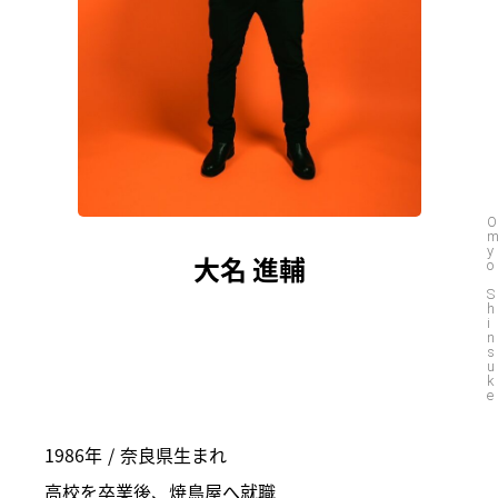
O
y
大名 進輔
o
S
h
i
n
s
u
k
e
1986年 / 奈良県生まれ
高校を卒業後、焼鳥屋へ就職