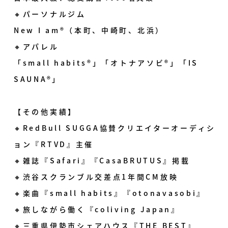
🔸パーソナルジム
New I am®（本町、中崎町、北浜）
🔸アパレル
「small habits®」「オトナアソビ®」「IS
SAUNA®」
【その他実績】
🔸RedBull SUGGA協賛クリエイターオーディシ
ョン『RTVD』主催
🔸雑誌『Safari』『CasaBRUTUS』掲載
🔸渋谷スクランブル交差点1年間CM放映
🔸楽曲『small habits』『otonavasobi』
🔸旅しながら働く『coliving Japan』
🔸三重県伊勢市シェアハウス『THE BEST』